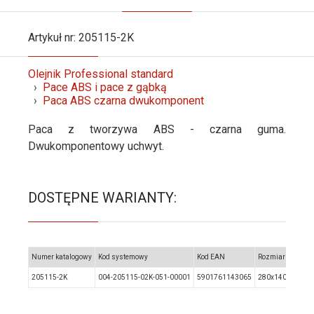
Artykuł nr: 205115-2K
Olejnik Professional standard
Pace ABS i pace z gąbką
Paca ABS czarna dwukomponent
Paca z tworzywa ABS - czarna guma.
Dwukomponentowy uchwyt.
DOSTĘPNE WARIANTY:
Numer katalogowy
Kod systemowy
Kod EAN
Rozmiar
205115-2K
004-205115-02K-051-00001
5901761143065
280x140x8