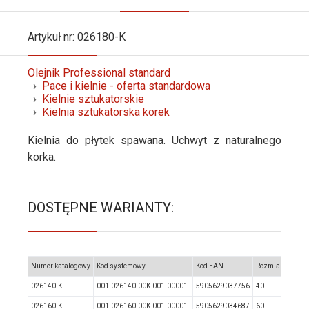
Artykuł nr: 026180-K
Olejnik Professional standard
Pace i kielnie - oferta standardowa
Kielnie sztukatorskie
Kielnia sztukatorska korek
Kielnia do płytek spawana. Uchwyt z naturalnego
korka.
DOSTĘPNE WARIANTY:
Numer katalogowy
Kod systemowy
Kod EAN
Rozmiar
026140-K
001-026140-00K-001-00001
5905629037756
40
026160-K
001-026160-00K-001-00001
5905629034687
60